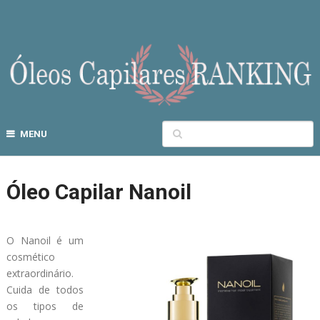
MENU
Óleo Capilar Nanoil
O Nanoil é um
cosmético
extraordinário.
Cuida de todos
os tipos de