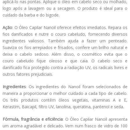
aplicá-lo nas pontas. Aplique o óleo em cabelo seco ou molhado,
logo após a lavagem ou a secagem. O produto é ideal para o
cuidado da barba e do bigode.
Ação
: O Óleo Capilar Nanoil oferece efeitos imediatos. Repara os
fios danificados e nutre o couro cabeludo, fornecendo diversos
ingredientes valiosos. Também ajuda a fazer um penteado.
Suaviza os fios arrepiados e frisados, confere um brilho natural e
deixa o cabelo sedoso. Além disso, o cosmético evita que o
couro cabeludo fique oleoso e que caia. O cabelo seco e
danificado fica protegido contra a radiação UV, os radicais livres e
outros fatores prejudiciais.
Ingredientes
: Os ingredientes do Nanoil foram selecionados de
maneira a proporcionar o melhor cuidado a cada tipo de cabelo.
Os três produtos contêm óleos vegetais, vitaminas A e E,
Kerastim, Baicapil, filtro UV, lanolina, queratina, pantenol e seda.
Fórmula, fragrância e eficiência
: O Óleo Capilar Nanoil apresenta
um aroma agradável e delicado. Vem num frasco de vidro de 100