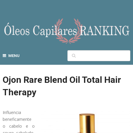
MENU
Ojon Rare Blend Oil Total Hair
Therapy
Influencia
beneficamente
o cabelo e o
couro cabeludo,