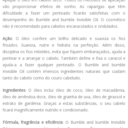
vão proporcionar efeitos de sonho. As raparigas que têm
dificuldade a fazer um penteado ficarão satisfeitas com o
desempenho do Bumble and bumble Invisible Oil. O cosmético
não é recomendado para cabelos encaracolados e ondulados.
Ação
: O óleo confere um brilho delicado e suaviza os fios
frisados. Suaviza, nutre e hidrata na perfeição. Além disso,
disciplina os fios rebeldes, evita que fiquem embaraçados, ajuda a
pentear e a arranjar o cabelo. Também define e fixa o caracol e
ajuda-a a fazer qualquer penteado. O Bumble and bumble
Invisible Oil contém imensos ingredientes naturais que cuidam
tanto do cabelo como do couro cabeludo.
Ingredientes
: O óleo inclui: óleo de coco, óleo de macadâmia,
óleo de amêndoa doce, óleo de grainha de uva, óleo de girassol e
extrato de gardénia. Graças a estas substâncias, o seu cabelo
ficará magnificamente nutrido e condicionado.
Fórmula, fragrância e eficiência
: O Bumble and bumble Invisible