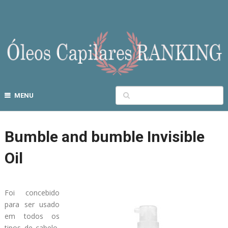
MENU
Bumble and bumble Invisible
Oil
Foi concebido
para ser usado
em todos os
tipos de cabelo,