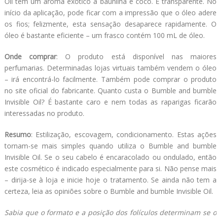
Oil tem um aroma exótico a baunilha e coco. É transparente. No
início da aplicação, pode ficar com a impressão que o óleo adere
os fios; felizmente, esta sensação desaparece rapidamente. O
óleo é bastante eficiente – um frasco contém 100 mL de óleo.
Onde comprar
: O produto está disponível nas maiores
perfumarias. Determinadas lojas virtuais também vendem o óleo
– irá encontrá-lo facilmente. Também pode comprar o produto
no site oficial do fabricante. Quanto custa o Bumble and bumble
Invisible Oil? É bastante caro e nem todas as raparigas ficarão
interessadas no produto.
Resumo
: Estilização, escovagem, condicionamento. Estas ações
tornam-se mais simples quando utiliza o Bumble and bumble
Invisible Oil. Se o seu cabelo é encaracolado ou ondulado, então
este cosmético é indicado especialmente para si. Não pense mais
– dirija-se à loja e inicie hoje o tratamento. Se ainda não tem a
certeza, leia as opiniões sobre o Bumble and bumble Invisible Oil.
Sabia que o formato e a posição dos folículos determinam se o